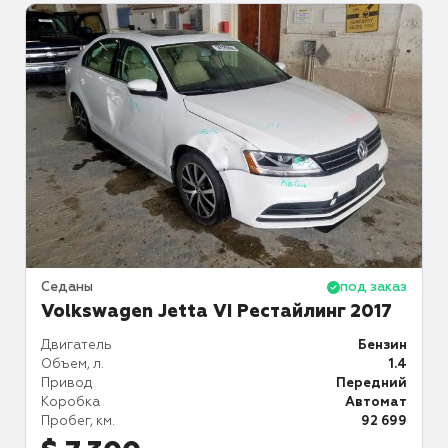
аз
Седаны
под заказ
С
Volkswagen Jetta VI Рестайлинг 2017
ин
Двигатель
Бензин
Д
.0
Объем, л.
1.4
О
ий
Привод
Передний
П
ат
Коробка
Автомат
К
07
Пробег, км.
92 699
П