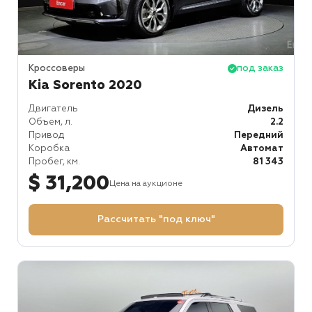
Кроссоверы
под заказ
Kia Sorento 2020
Двигатель
Дизель
Объем, л.
2.2
Привод
Передний
Коробка
Автомат
Пробег, км.
81 343
$ 31,200
Цена на аукционе
Рассчитать "под ключ"