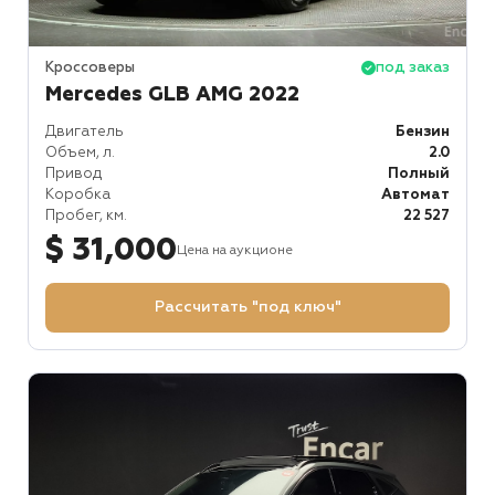
Кроссоверы
под заказ
Mercedes GLB AMG 2022
Двигатель
Бензин
Объем, л.
2.0
Привод
Полный
Коробка
Автомат
Пробег, км.
22 527
$ 31,000
Цена на аукционе
Рассчитать "под ключ"