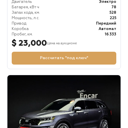
Двигатель
Электро
Батарея, кВт⋅ч
78
Запах хода, км.
528
Мощность, л.с.
225
Привод
Передний
Коробка
Автомат
Пробег, км.
16 333
$ 23,000
Цена на аукционе
Рассчитать "под ключ"