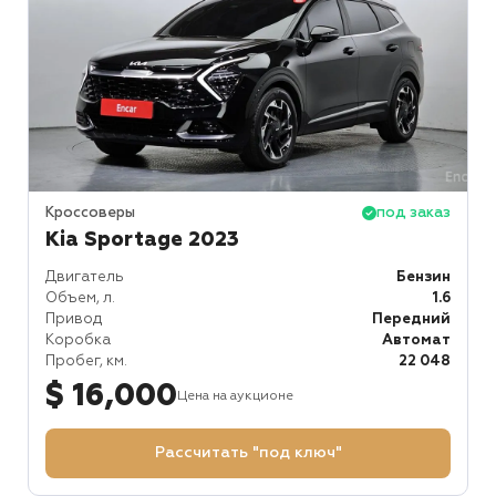
Кроссоверы
под заказ
Kia Sportage 2023
Двигатель
Бензин
Объем, л.
1.6
Привод
Передний
Коробка
Автомат
Пробег, км.
22 048
$ 16,000
Цена на аукционе
Рассчитать "под ключ"