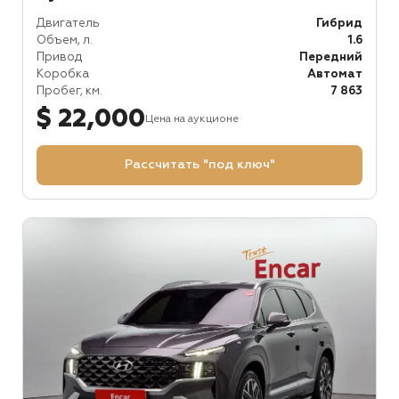
Двигатель
Гибрид
Объем, л.
1.6
Привод
Передний
Коробка
Автомат
Пробег, км.
7 863
$ 22,000
Цена на аукционе
Рассчитать "под ключ"