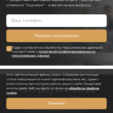
- предоставим выгодные варианты авто
- рассчитаем
стоимость "под ключ"
- ответим на все вопросы
Получить консультацию
Я даю согласие на обработку персональных данных в
соответствии с
политикой конфиденциальности
персональных данных
Этот сайт использует файлы cookie. Собранная при помощи
cookie информация не может идентифицировать вас, однако
может помочь нам улучшить работу нашего сайта. Продолжая
+375 (29) 144-99-66
использовать сайт, вы даете согласие на
обработку файлов
cookie
.
+7 (993) 889-37-40
Понятно!
yankeemotorsby@gmail.com