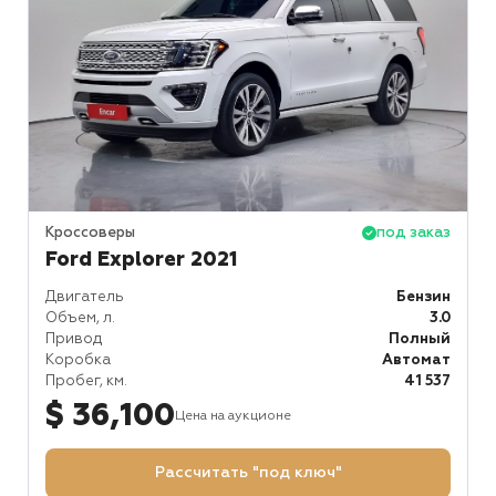
Кроссоверы
под заказ
Ford Explorer 2021
Двигатель
Бензин
Объем, л.
3.0
Привод
Полный
Коробка
Автомат
Пробег, км.
41 537
$ 36,100
Цена на аукционе
Рассчитать "под ключ"