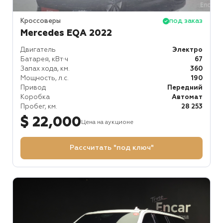
Кроссоверы
под заказ
Mercedes EQA 2022
Двигатель
Электро
Батарея, кВт⋅ч
67
Запах хода, км.
360
Мощность, л.с.
190
Привод
Передний
Коробка
Автомат
Пробег, км.
28 253
$ 22,000
Цена на аукционе
Рассчитать "под ключ"