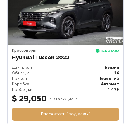
Кроссоверы
под заказ
Hyundai Tucson 2022
Двигатель
Бензин
Объем, л.
1.6
Привод
Передний
Коробка
Автомат
Пробег, км.
4 479
$ 29,050
Цена на аукционе
Рассчитать "под ключ"