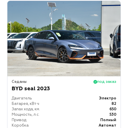
Седаны
под заказ
BYD seal 2023
Двигатель
Электро
Батарея, кВт⋅ч
82
Запах хода, км.
650
Мощность, л.с.
530
Привод
Полный
Коробка
Автомат