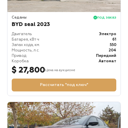
Седаны
под заказ
BYD seal 2023
Двигатель
Электро
Батарея, кВт⋅ч
61
Запах хода, км.
550
Мощность, л.с.
204
Привод
Передний
Коробка
Автомат
$ 27,800
Цена на аукционе
Рассчитать "под ключ"