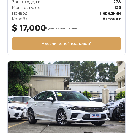
Запах хода, км.
278
Мощность, л.с.
136
Привод
Передний
Коробка
Автомат
$ 17,000
Цена на аукционе
Рассчитать "под ключ"