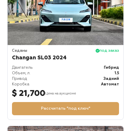
Седаны
под заказ
Changan SL03 2024
Двигатель
Гибрид
Объем, л.
1.5
Привод
Задний
Коробка
Автомат
$ 21,700
Цена на аукционе
Рассчитать "под ключ"