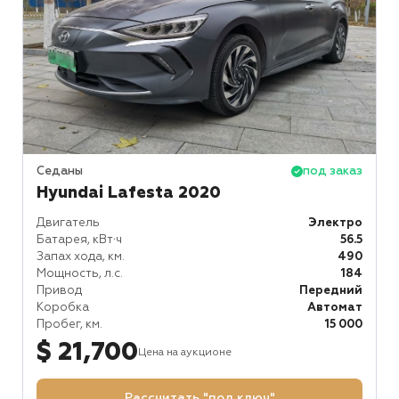
Седаны
под заказ
Hyundai Lafesta 2020
Двигатель
Электро
Батарея, кВт⋅ч
56.5
Запах хода, км.
490
Мощность, л.с.
184
Привод
Передний
Коробка
Автомат
Пробег, км.
15 000
$ 21,700
Цена на аукционе
Рассчитать "под ключ"