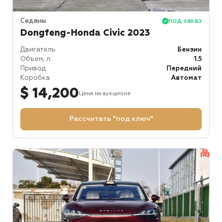
Седаны
под заказ
Dongfeng-Honda Civic 2023
Двигатель
Бензин
Объем, л.
1.5
Привод
Передний
Коробка
Автомат
$ 14,200
Цена на аукционе
Рассчитать "под ключ"