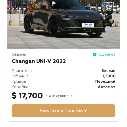
Седаны
под заказ
Changan UNI-V 2022
Двигатель
Бензин
Объем, л.
1,500.0
Привод
Передний
Коробка
Автомат
$ 17,700
Цена на аукционе
Рассчитать "под ключ"