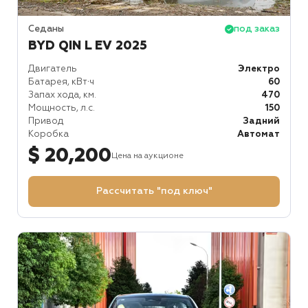
Седаны
под заказ
BYD QIN L EV 2025
Двигатель
Электро
Батарея, кВт⋅ч
60
Запах хода, км.
470
Мощность, л.с.
150
Привод
Задний
Коробка
Автомат
$ 20,200
Цена на аукционе
Рассчитать "под ключ"