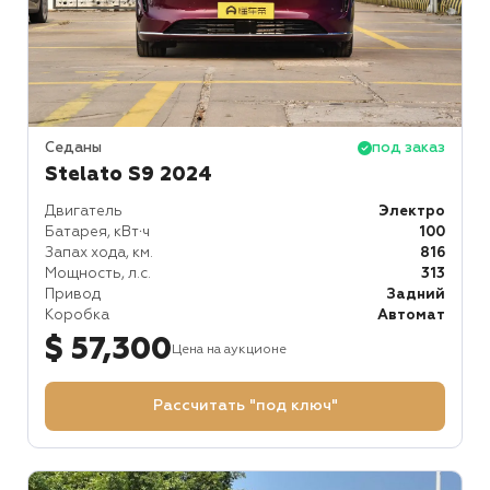
Седаны
под заказ
Stelato S9 2024
Двигатель
Электро
Батарея, кВт⋅ч
100
Запах хода, км.
816
Мощность, л.с.
313
Привод
Задний
Коробка
Автомат
$ 57,300
Цена на аукционе
Рассчитать "под ключ"