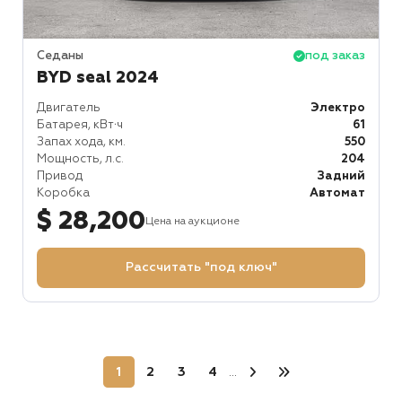
Седаны
под заказ
BYD seal 2024
Двигатель
Электро
Батарея, кВт⋅ч
61
Запах хода, км.
550
Мощность, л.с.
204
Привод
Задний
Коробка
Автомат
$ 28,200
Цена на аукционе
Рассчитать "под ключ"
1
2
3
4
...