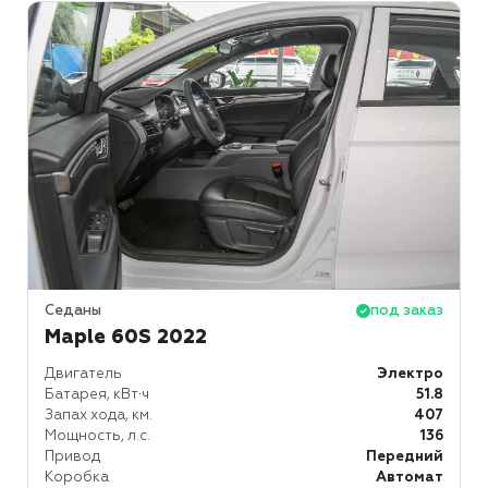
Седаны
под заказ
Maple 60S 2022
Двигатель
Электро
Батарея, кВт⋅ч
51.8
Запах хода, км.
407
Мощность, л.с.
136
Привод
Передний
Коробка
Автомат