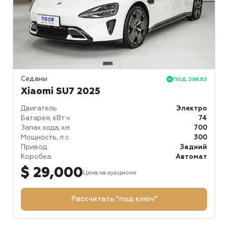
Седаны
под заказ
Xiaomi SU7 2025
Двигатель
Электро
Батарея, кВт⋅ч
74
Запах хода, км.
700
Мощность, л.с.
300
Привод
Задний
Коробка
Автомат
$ 29,000
Цена на аукционе
Рассчитать "под ключ"