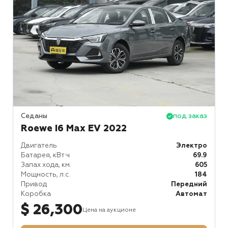
Седаны
под заказ
Roewe I6 Max EV 2022
Двигатель
Электро
Батарея, кВт⋅ч
69.9
Запах хода, км.
605
Мощность, л.с.
184
Привод
Передний
Коробка
Автомат
$ 26,300
Цена на аукционе