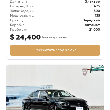
Двигатель
Электро
Батарея, кВт⋅ч
47.5
Запах хода, км.
500
Мощность, л.с.
135
Привод
Передний
Коробка
Автомат
Пробег, км.
21 000
$ 24,400
Цена на аукционе
Рассчитать "под ключ"