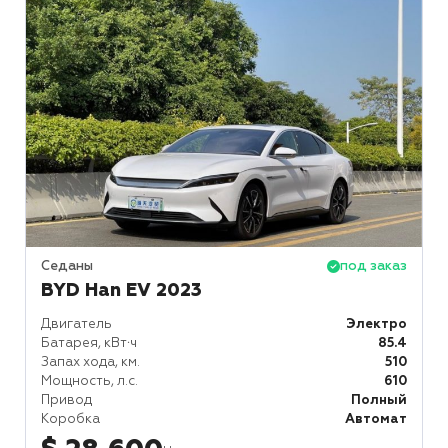
Седаны
под заказ
BYD Han EV 2023
Двигатель
Электро
Батарея, кВт⋅ч
85.4
Запах хода, км.
510
Мощность, л.с.
610
Привод
Полный
Коробка
Автомат