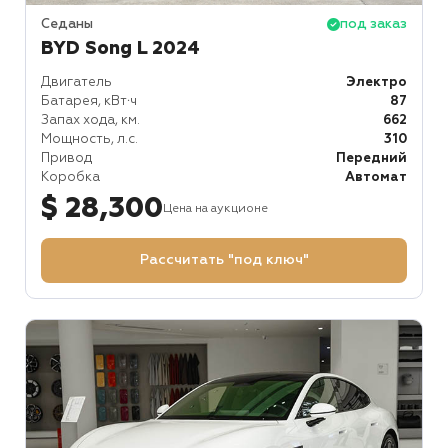
Седаны
под заказ
BYD Song L 2024
Двигатель
Электро
Батарея, кВт⋅ч
87
Запах хода, км.
662
Мощность, л.с.
310
Привод
Передний
Коробка
Автомат
$ 28,300
Цена на аукционе
Рассчитать "под ключ"