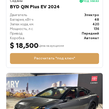
Седаны
под заказ
BYD QIN Plus EV 2024
Двигатель
Электро
Батарея, кВт⋅ч
48
Запах хода, км.
420
Мощность, л.с.
136
Привод
Передний
Коробка
Автомат
$ 18,500
Цена на аукционе
Рассчитать "под ключ"