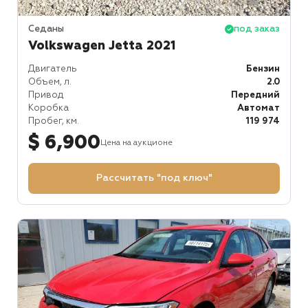
Седаны
под заказ
Volkswagen Jetta 2021
Двигатель
Бензин
Объем, л.
2.0
Привод
Передний
Коробка
Автомат
Пробег, км.
119 974
$ 6,900
Цена на аукционе
Рассчитать "под ключ"