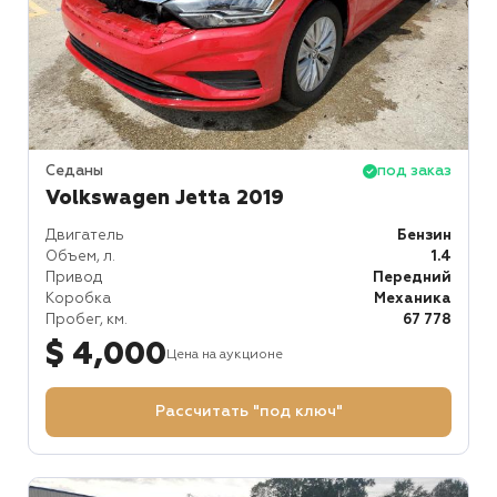
Седаны
под заказ
Volkswagen Jetta 2019
Двигатель
Бензин
Объем, л.
1.4
Привод
Передний
Коробка
Механика
Пробег, км.
67 778
$ 4,000
Цена на аукционе
Рассчитать "под ключ"