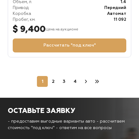
Объем, л.
1.4
Привод
Передний
Коробка
Автомат
Пробег, км.
11 092
$ 9,400
Цена на аукционе
Рассчитать "под ключ"
1
2
3
4
ОСТАВЬТЕ ЗАЯВКУ
- предоставим выгодные варианты авто
- рассчитаем
стоимость "под ключ"
- ответим на все вопросы