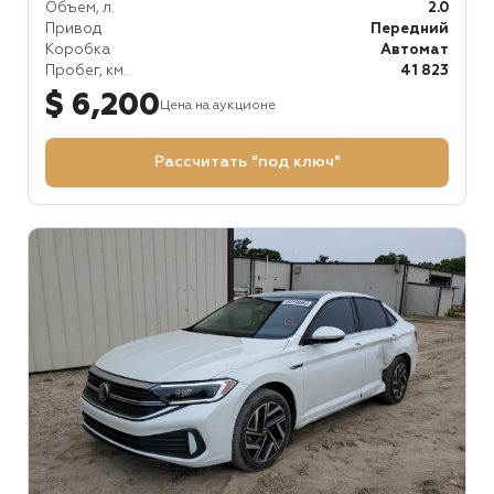
Объем, л.
2.0
Привод
Передний
Коробка
Автомат
Пробег, км.
41 823
$ 6,200
Цена на аукционе
Рассчитать "под ключ"