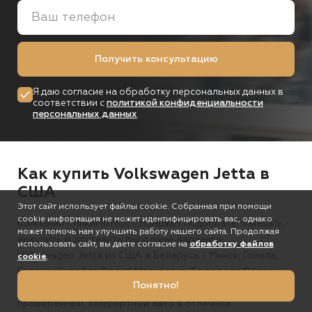
Получить консультацию
Я даю согласие на обработку персональных данных в
соответствии с
политикой конфиденциальности
персональных данных
Как купить Volkswagen Jetta в
США
Этот сайт использует файлы cookie. Собранная при помощи
cookie информация не может идентифицировать вас, однако
Компания «ЯнкиМоторс» поможет подобрать, заказать,
может помочь нам улучшить работу нашего сайта. Продолжая
выкупить и доставить выгодные варианты
использовать сайт, вы даете согласие на
обработку файлов
Volkswagen Jetta из США в Беларусь - Минск, Гомель,
cookie
.
Гродно, Витебск, Брест, Могилев либо города России
Понятно!
"под ключ". С нами Вы получите надежный,
проверенный, комфортный авто в отличной