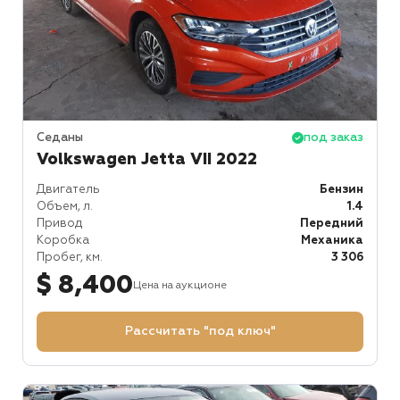
Седаны
под заказ
Volkswagen Jetta VII 2022
Двигатель
Бензин
Объем, л.
1.4
Привод
Передний
Коробка
Механика
Пробег, км.
3 306
$ 8,400
Цена на аукционе
Рассчитать "под ключ"