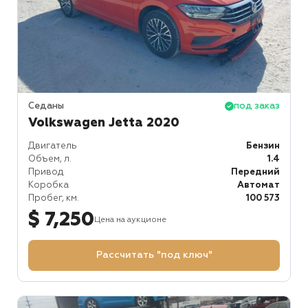
Седаны
под заказ
Volkswagen Jetta 2020
Двигатель
Бензин
Объем, л.
1.4
Привод
Передний
Коробка
Автомат
Пробег, км.
100 573
$ 7,250
Цена на аукционе
Рассчитать "под ключ"