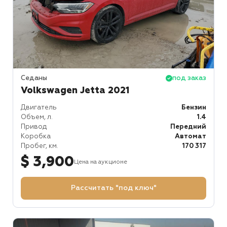
Седаны
под заказ
Volkswagen Jetta 2021
Двигатель
Бензин
Объем, л.
1.4
Привод
Передний
Коробка
Автомат
Пробег, км.
170 317
$ 3,900
Цена на аукционе
Рассчитать "под ключ"