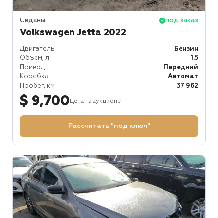
Седаны
под заказ
Volkswagen Jetta 2022
Двигатель
Бензин
Объем, л.
1.5
Привод
Передний
Коробка
Автомат
Пробег, км.
37 962
$ 9,700
Цена на аукционе
Рассчитать "под ключ"