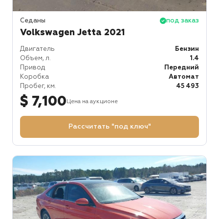
Седаны
под заказ
Volkswagen Jetta 2021
Двигатель
Бензин
Объем, л.
1.4
Привод
Передний
Коробка
Автомат
Пробег, км.
45 493
$ 7,100
Цена на аукционе
Рассчитать "под ключ"