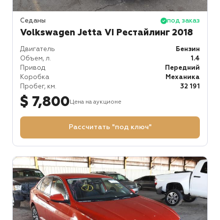
Седаны
под заказ
Volkswagen Jetta VI Рестайлинг 2018
Двигатель
Бензин
Объем, л.
1.4
Привод
Передний
Коробка
Механика
Пробег, км.
32 191
$ 7,800
Цена на аукционе
Рассчитать "под ключ"