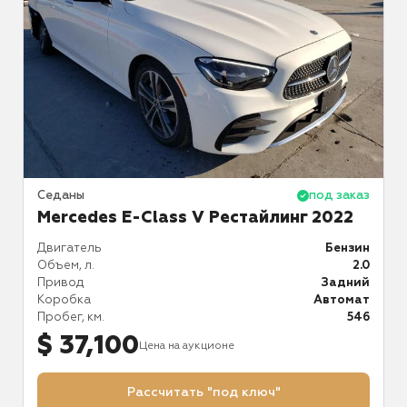
аз
Седаны
под заказ
С
Mercedes E-Class V Рестайлинг 2022
ин
Двигатель
Бензин
Д
.0
Объем, л.
2.0
О
й
Привод
Задний
П
ат
Коробка
Автомат
К
57
Пробег, км.
546
П
$ 37,100
Цена на аукционе
Рассчитать "под ключ"