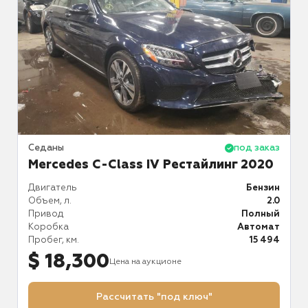
аз
Седаны
под заказ
С
Mercedes C-Class IV Рестайлинг 2020
ин
Двигатель
Бензин
Д
.0
Объем, л.
2.0
О
й
Привод
Полный
П
ат
Коробка
Автомат
К
98
Пробег, км.
15 494
П
$ 18,300
Цена на аукционе
Рассчитать "под ключ"