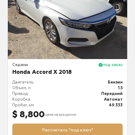
аз
Седаны
под заказ
С
Honda Accord X 2018
H
ид
Двигатель
Бензин
Д
.5
Объем, л.
1.5
О
ий
Привод
Передний
П
ат
Коробка
Автомат
К
77
Пробег, км.
49 333
П
$ 8,800
Цена на аукционе
Рассчитать "под ключ"