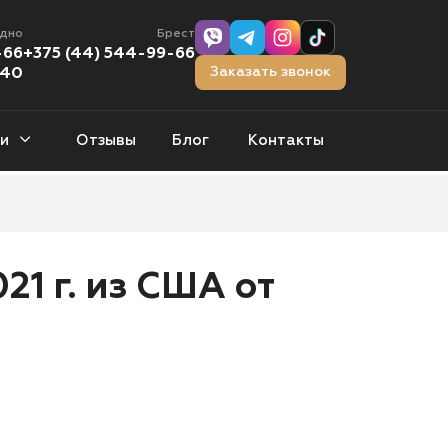
одно
Брест
-66
+375 (44) 544-99-66
Заказать звонок
-40
и
Отзывы
Блог
Контакты
тчбэки
0 авто
21 г. из США от
орожники
1 авто