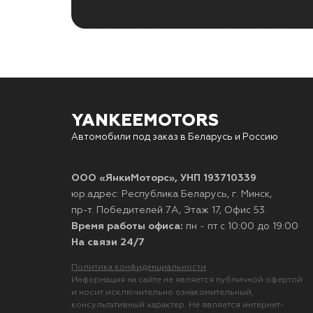
YANKEEMOTORS
Автомобили под заказ в Беларусь и Россию
ООО «ЯнкиМоторс», УНП 193710339
юр.адрес: Республика Беларусь, г. Минск,
пр-т. Победителей 7А, Этаж 17, Офис 53.
Время работы офиса:
пн - пт с 10:00 до 19:00
На связи 24/7
Политика конфиденциальности
Информация на сайте не является публичной офертой
и носит исключительно ознакомительный,
консультативный характер. Не является интернет-