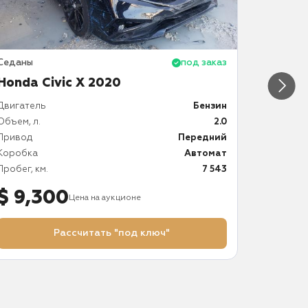
Седаны
под заказ
Седаны
Honda Civic X 2020
Honda 
Двигатель
Бензин
Двигател
Объем, л.
2.0
Объем, л.
Привод
Передний
Привод
Коробка
Автомат
Коробка
Пробег, км.
7 543
Пробег, к
$ 9,300
$ 7,
Цена на аукционе
Рассчитать "под ключ"