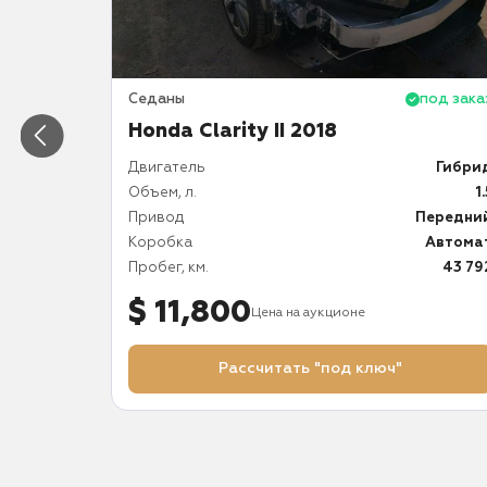
под заказ
Седаны
под зака
Honda Clarity II 2018
Бензин
Двигатель
Гибри
1.5
Объем, л.
1.
Передний
Привод
Передни
Автомат
Коробка
Автома
68 782
Пробег, км.
43 79
$ 11,800
Цена на аукционе
Рассчитать "под ключ"