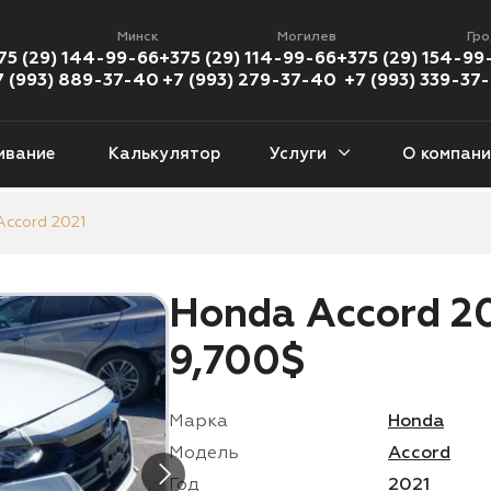
Минск
Могилев
Гр
75 (29) 144-99-66
+375 (29) 114-99-66
+375 (29) 154-99
7 (993) 889-37-40
+7 (993) 279-37-40
+7 (993) 339-37
ивание
Калькулятор
Услуги
О компани
Accord 2021
еданы
Кроссоверы
Пикапы
Хэ
377 авто
1 226 авто
112 авто
46
Honda Accord 20
версалы
Кабриолеты
Минивены
Внед
9,700$
9 авто
56 авто
94 авто
89
Купе
Мотоциклы
Марка
Honda
08 авто
383 мото
Модель
Accord
Год
2021