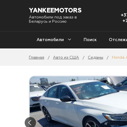
YANKEEMOTORS
+3
Автомобили под заказ в
+
Беларусь и Россию
Автомобили
Поиск
Отслеж
Главная
Авто из США
Седаны
Honda 
/
/
/
С
Авто из США
1 
Авто из Кореи
Уни
4
Авто из Китая
2
Авто из Европы