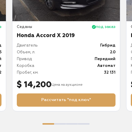
з
Седаны
под заказ
Honda Accord X 2019
д
Двигатель
Гибрид
5
Объем, л.
2.0
й
Привод
Передний
т
Коробка
Автомат
2
Пробег, км.
32 131
$ 14,200
Цена на аукционе
Рассчитать "под ключ"