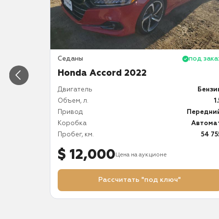
под заказ
Седаны
под зака
Honda Accord 2022
Бензин
Двигатель
Бензи
1.5
Объем, л.
1.
Передний
Привод
Передни
Автомат
Коробка
Автома
125 198
Пробег, км.
54 75
$ 12,000
Цена на аукционе
Рассчитать "под ключ"