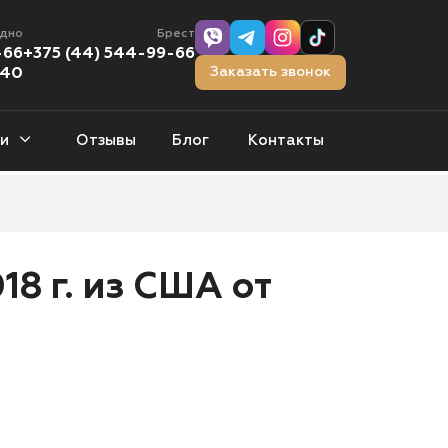
одно
Брест
-66
+375 (44) 544-99-66
Заказать звонок
-40
и
Отзывы
Блог
Контакты
тчбэки
0 авто
18 г. из США от
орожники
1 авто