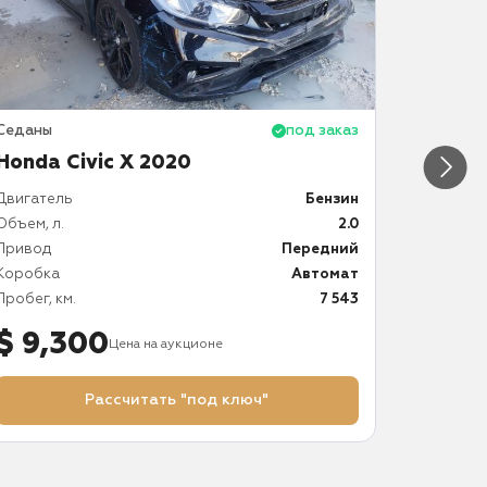
Седаны
под заказ
Седаны
Honda Civic X 2020
Honda 
Двигатель
Бензин
Двигател
Объем, л.
2.0
Объем, л.
Привод
Передний
Привод
Коробка
Автомат
Коробка
Пробег, км.
7 543
Пробег, к
$ 9,300
$ 8,
Цена на аукционе
Рассчитать "под ключ"