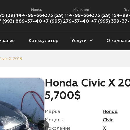
Минск
Могилев
Гр
75 (29) 144-99-66
+375 (29) 114-99-66
+375 (29) 154-99
7 (993) 889-37-40
+7 (993) 279-37-40
+7 (993) 339-37
ивание
Калькулятор
Услуги
О компани
ivic X 2018
еданы
Кроссоверы
Пикапы
Хэ
377 авто
1 226 авто
112 авто
46
Honda Civic X 20
версалы
Кабриолеты
Минивены
Внед
5,700$
9 авто
56 авто
94 авто
89
Купе
Мотоциклы
Марка
Honda
08 авто
383 мото
Модель
Civic
Поколение
X