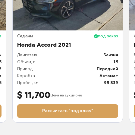
з
Седаны
под заказ
Honda Accord 2021
н
Двигатель
Бензин
5
Объем, л.
1.5
й
Привод
Передний
т
Коробка
Автомат
5
Пробег, км.
99 839
$ 11,700
Цена на аукционе
Рассчитать "под ключ"