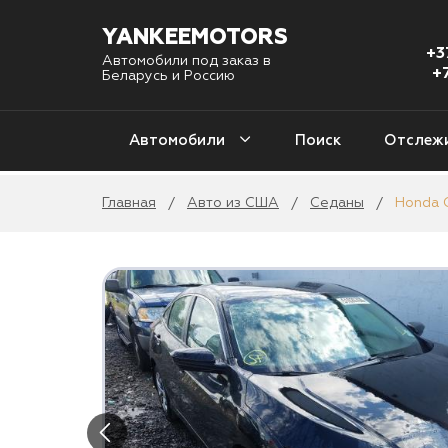
YANKEEMOTORS
+3
Автомобили под заказ в
+
Беларусь и Россию
Автомобили
Поиск
Отслеж
Главная
Авто из США
Седаны
Honda C
/
/
/
С
Авто из США
1 
Авто из Кореи
Уни
4
Авто из Китая
2
Авто из Европы