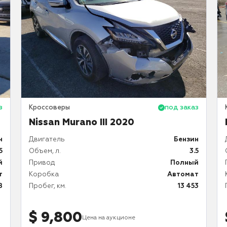
з
Кроссоверы
под заказ
Nissan Murano III 2020
н
Двигатель
Бензин
5
Объем, л.
3.5
й
Привод
Полный
т
Коробка
Автомат
8
Пробег, км.
13 453
$ 9,800
Цена на аукционе