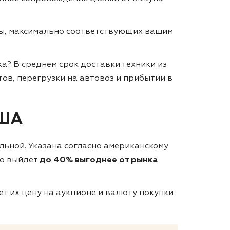
ты, максимально соответствующих вашим
ка?
В среднем срок доставки техники из
тов, перегрузки на автовоз и прибытии в
США
ельной. Указана согласно американскому
то выйдет
до 40% выгоднее от рынка
т их цену на аукционе и валюту покупки