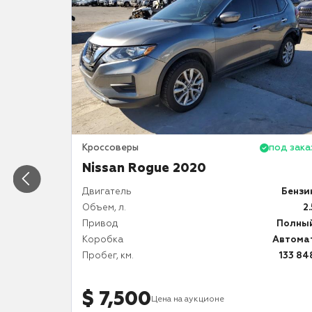
под заказ
Кроссоверы
под зака
йлинг
Nissan Rogue 2020
Двигатель
Бензи
Бензин
Объем, л.
2.
2.0
Привод
Полны
Полный
Коробка
Автома
Автомат
Пробег, км.
133 84
10 978
$ 7,500
Цена на аукционе