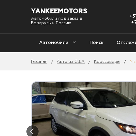
YANKEEMOTORS
+3
Автомобили под заказ в
+
Беларусь и Россию
Автомобили
Поиск
Отслеж
Главная
Авто из США
Кроссоверы
Ni
/
/
/
С
Авто из США
1 
Авто из Кореи
Уни
4
Авто из Китая
2
Авто из Европы