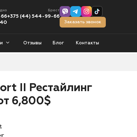
одно
Брест
-66
+375 (44) 544-99-66
Заказать звонок
-40
и
Отзывы
Блог
Контакты
тчбэки
0 авто
ort II Рестайлинг
орожники
от 6,800$
1 авто
t
нг