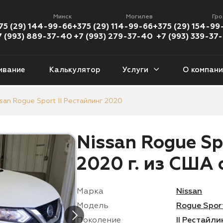
Минск
Могилев
Гр
75 (29) 144-99-66
+375 (29) 114-99-66
+375 (29) 154-99
7 (993) 889-37-40
+7 (993) 279-37-40
+7 (993) 339-37
ивание
Калькулятор
Услуги
О компани
ssan Rogue Sport II Рестайлинг 2020
еданы
Кроссоверы
Пикапы
Хэ
377 авто
1 226 авто
112 авто
46
Nissan Rogue Sp
версалы
Кабриолеты
Минивены
Внед
2020 г. из США 
9 авто
56 авто
94 авто
89
Купе
Мотоциклы
Марка
Nissan
08 авто
383 мото
Модель
Rogue Spor
Поколение
II Рестайли