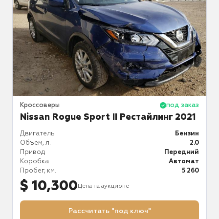
аз
Кроссоверы
под заказ
К
Nissan Rogue Sport II Рестайлинг 2021
ин
Двигатель
Бензин
Д
.6
Объем, л.
2.0
О
ий
Привод
Передний
П
ат
Коробка
Автомат
К
02
Пробег, км.
5 260
П
$ 10,300
Цена на аукционе
Рассчитать "под ключ"