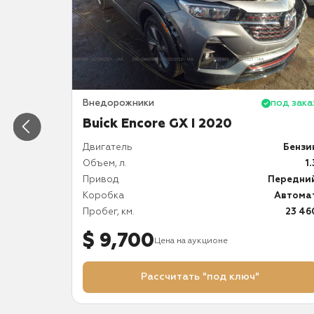
под заказ
Внедорожники
под зака
Buick Encore GX I 2020
Бензин
Двигатель
Бензи
1.3
Объем, л.
1.
Передний
Привод
Передни
Автомат
Коробка
Автома
20 167
Пробег, км.
23 46
$ 9,700
Цена на аукционе
Рассчитать "под ключ"