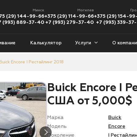
Минск
Могилев
Гр
75 (29) 144-99-66
+375 (29) 114-99-66
+375 (29) 154-99
7 (993) 889-37-40
+7 (993) 279-37-40
+7 (993) 339-37
ивание
Калькулятор
Услуги
О компани
Buick Encore I Рестайлинг 2018
еданы
Кроссоверы
Пикапы
Хэ
377 авто
1 226 авто
112 авто
46
Buick Encore I Р
версалы
Кабриолеты
Минивены
Внед
США от 5,000$
9 авто
56 авто
94 авто
89
Купе
Мотоциклы
Марка
Buick
08 авто
383 мото
Модель
Encore
Поколение
I Рестайли