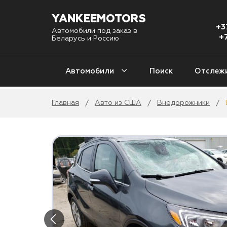
YANKEEMOTORS
+3
Автомобили под заказ в
+
Беларусь и Россию
Автомобили
Поиск
Отслеж
Главная
Авто из США
Внедорожники
/
/
/
С
Авто из США
1 
Авто из Кореи
Уни
4
Авто из Китая
2
Авто из Европы