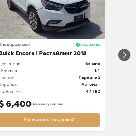
Внедорожники
под заказ
Внедоро
Buick Encore I Рестайлинг 2018
Buick 
Двигатель
Бензин
Двигател
Объем, л.
1.4
Объем, л.
Привод
Передний
Привод
Коробка
Автомат
Коробка
Пробег, км.
47 780
Пробег, к
$ 6,400
$ 5,
Цена на аукционе
Рассчитать "под ключ"