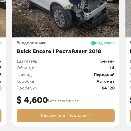
з
Внедорожники
под заказ
Buick Encore I Рестайлинг 2018
н
Двигатель
Бензин
3
Объем, л.
1.4
й
Привод
Передний
т
Коробка
Автомат
0
Пробег, км.
64 120
$ 4,600
Цена на аукционе
Рассчитать "под ключ"