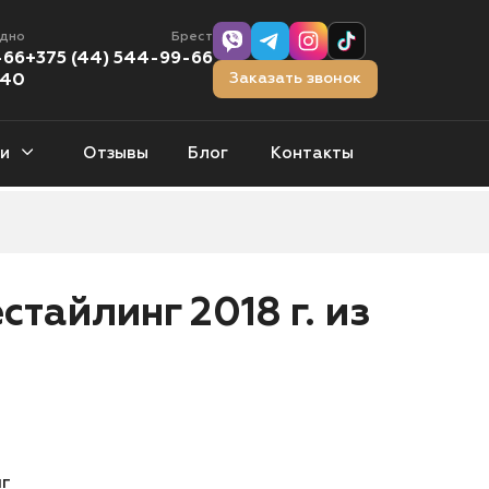
одно
Брест
-66
+375 (44) 544-99-66
Заказать звонок
-40
и
Отзывы
Блог
Контакты
тчбэки
0 авто
естайлинг 2018 г. из
орожники
1 авто
нг