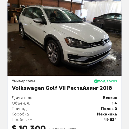
аз
Универсалы
под заказ
У
Volkswagen Golf VII Рестайлинг 2018
ин
Двигатель
Бензин
Д
.8
Объем, л.
1.4
О
ий
Привод
Полный
П
ат
Коробка
Механика
К
23
Пробег, км.
49 634
П