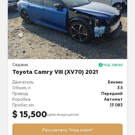
аз
Седаны
под заказ
С
Toyota Camry VIII (XV70) 2021
ид
Двигатель
Бензин
Д
.5
Объем, л.
3.5
О
ий
Привод
Передний
П
ат
Коробка
Автомат
К
85
Пробег, км.
13 083
П
$ 15,500
Цена на аукционе
Рассчитать "под ключ"