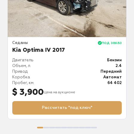
аз
Седаны
под заказ
С
Kia Optima IV 2017
K
ин
Двигатель
Бензин
Д
.6
Объем, л.
2.4
О
ий
Привод
Передний
П
ат
Коробка
Автомат
К
54
Пробег, км.
64 402
П
$ 3,900
Цена на аукционе
Рассчитать "под ключ"