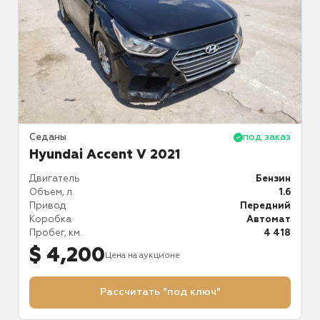
аз
Седаны
под заказ
С
Hyundai Accent V 2021
ин
Двигатель
Бензин
Д
.0
Объем, л.
1.6
О
ий
Привод
Передний
П
ат
Коробка
Автомат
К
95
Пробег, км.
4 418
П
$ 4,200
Цена на аукционе
Рассчитать "под ключ"