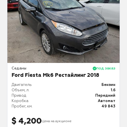
аз
Седаны
под заказ
С
Ford Fiesta Mk6 Рестайлинг 2018
Двигатель
Бензин
Д
Объем, л.
1.6
О
ин
Привод
Передний
П
.7
Коробка
Автомат
К
й
Пробег, км.
49 843
П
ат
12
$ 4,200
Цена на аукционе