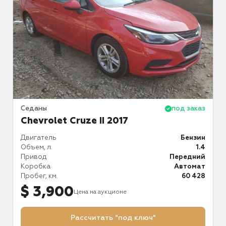
аз
Седаны
под заказ
С
Chevrolet Cruze II 2017
ин
Двигатель
Бензин
Д
.5
Объем, л.
1.4
О
ий
Привод
Передний
П
ат
Коробка
Автомат
К
65
Пробег, км.
60 428
П
$ 3,900
Цена на аукционе
Рассчитать "под ключ"