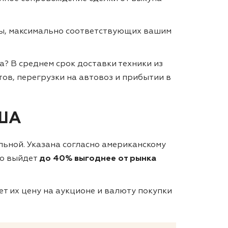
ты, максимально соответствующих вашим
а?
В среднем срок доставки техники из
тов, перегрузки на автовоз и прибытии в
США
ельной. Указана согласно американскому
то выйдет
до 40% выгоднее от рынка
т их цену на аукционе и валюту покупки