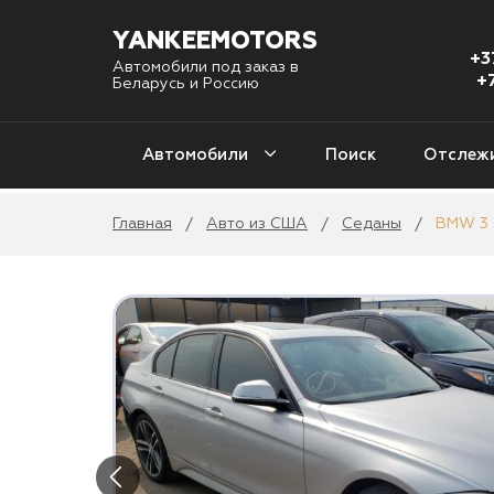
YANKEEMOTORS
+3
Автомобили под заказ в
+
Беларусь и Россию
Автомобили
Поиск
Отслеж
Главная
Авто из США
Седаны
BMW 3 s
/
/
/
С
Авто из США
1 
Авто из Кореи
Уни
4
Авто из Китая
2
Авто из Европы