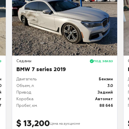
з
Седаны
под заказ
BMW 7 series 2019
н
Двигатель
Бензин
0
Объем, л.
3.0
й
Привод
Задний
т
Коробка
Автомат
7
Пробег, км.
88 646
$ 13,200
Цена на аукционе