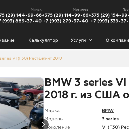
Минск
Могилев
Гр
75 (29) 144-99-66
+375 (29) 114-99-66
+375 (29) 154-99
7 (993) 889-37-40
+7 (993) 279-37-40
+7 (993) 339-37
ивание
Калькулятор
Услуги
О компани
eries VI (F30) Рестайлинг 2018
еданы
Кроссоверы
Пикапы
Хэ
377 авто
1 226 авто
112 авто
46
BMW 3 series VI
версалы
Кабриолеты
Минивены
Внед
2018 г. из США о
9 авто
56 авто
94 авто
89
Купе
Мотоциклы
Марка
BMW
08 авто
383 мото
Модель
3 series
Поколение
VI (F30) Ре