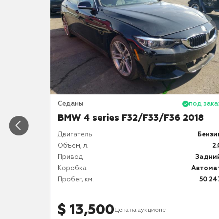
под заказ
Седаны
под зака
BMW 4 series F32/F33/F36 2018
Бензин
Двигатель
Бензи
3.0
Объем, л.
2.
Полный
Привод
Задни
Автомат
Коробка
Автома
5 168
Пробег, км.
50 24
$ 13,500
Цена на аукционе