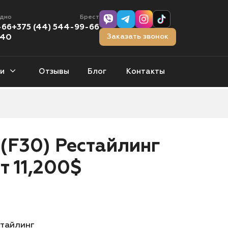
одно
Брест
-66
+375 (44) 544-99-66
Заказать звонок
-40
и
Отзывы
Блог
Контакты
тчбэки
0 авто
 (F30) Рестайлинг
орожники
т 11,200$
1 авто
стайлинг