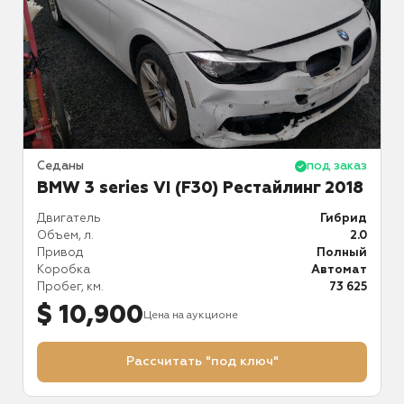
аз
Седаны
под заказ
С
BMW 3 series VI (F30) Рестайлинг 2018
ин
Двигатель
Гибрид
Д
.0
Объем, л.
2.0
О
й
Привод
Полный
П
ат
Коробка
Автомат
К
79
Пробег, км.
73 625
П
$ 10,900
Цена на аукционе
Рассчитать "под ключ"