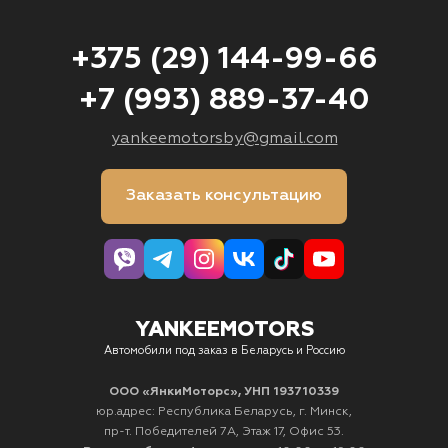
+375 (29) 144-99-66
+7 (993) 889-37-40
yankeemotorsby@gmail.com
Заказать консультацию
YANKEEMOTORS
Автомобили под заказ в Беларусь и Россию
ООО «ЯнкиМоторс», УНП 193710339
юр.адрес: Республика Беларусь, г. Минск,
пр-т. Победителей 7А, Этаж 17, Офис 53.