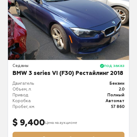
аз
Седаны
под заказ
С
BMW 3 series VI (F30) Рестайлинг 2018
ин
Двигатель
Бензин
Д
.0
Объем, л.
2.0
О
й
Привод
Полный
П
ат
Коробка
Автомат
К
78
Пробег, км.
57 860
П
$ 9,400
Цена на аукционе