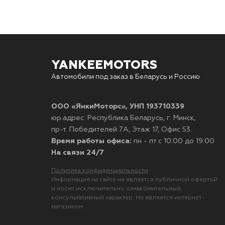
YANKEEMOTORS
Автомобили под заказ в Беларусь и Россию
ООО «ЯнкиМоторс», УНП 193710339
юр.адрес: Республика Беларусь, г. Минск,
пр-т. Победителей 7А, Этаж 17, Офис 53.
Время работы офиса:
пн - пт с 10:00 до 19:00
На связи 24/7
Политика конфиденциальности
Информация на сайте не является публичной офертой
и носит исключительно ознакомительный,
консультативный характер. Не является интернет-
магазином.