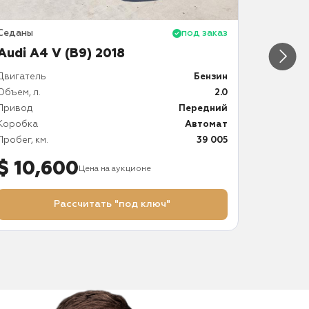
Седаны
под заказ
Седаны
Audi A4 V (B9) 2018
Audi A
Двигатель
Бензин
Двигател
Объем, л.
2.0
Объем, л.
Привод
Передний
Привод
Коробка
Автомат
Коробка
Пробег, км.
39 005
Пробег, к
$ 10,600
$ 4,
Цена на аукционе
Рассчитать "под ключ"