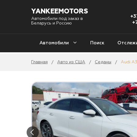
YANKEEMOTORS
+3
Автомобили под заказ в
+
Беларусь и Россию
Автомобили
Поиск
Отслеж
Главная
Авто из США
Седаны
Audi A
/
/
/
С
Авто из США
1 
Авто из Кореи
Уни
4
Авто из Китая
2
Авто из Европы