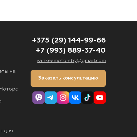
+375 (29) 144-99-66
+7 (993) 889-37-40
yankeemotorsby@gmail.com
еты на
Заказать консультацию
Моторс
о
г для