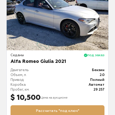
аз
Седаны
под заказ
С
Alfa Romeo Giulia 2021
ин
Двигатель
Бензин
Д
.0
Объем, л.
2.0
О
й
Привод
Полный
К
ат
Коробка
Автомат
П
11
Пробег, км.
29 257
$ 10,500
Цена на аукционе
Рассчитать "под ключ"