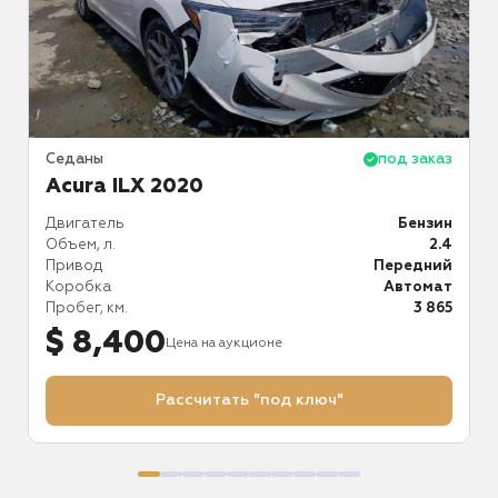
аз
Седаны
под заказ
С
Acura ILX 2020
ин
Двигатель
Бензин
Д
.4
Объем, л.
2.4
О
ий
Привод
Передний
П
ат
Коробка
Автомат
К
86
Пробег, км.
3 865
П
$ 8,400
Цена на аукционе
Рассчитать "под ключ"