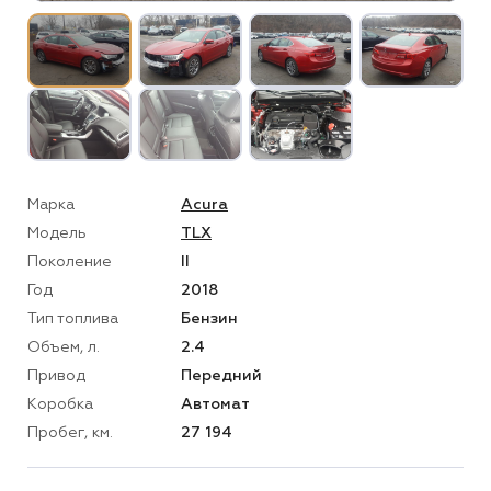
Марка
Acura
Модель
TLX
Поколение
II
Год
2018
Тип топлива
Бензин
Объем, л.
2.4
Привод
Передний
Коробка
Автомат
Пробег, км.
27 194