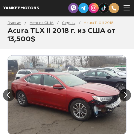
YANKEEMOTORS
Главная
Авто из США
Седаны
Acura TLX II 2018
/
/
/
Acura TLX II 2018 г. из США от
13,500$