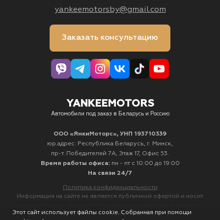
yankeemotorsby@gmail.com
Заказать консультацию
YANKEEMOTORS
Автомобили под заказ в Беларусь и Россию
ООО «ЯнкиМоторс», УНП 193710339
юр.адрес: Республика Беларусь, г. Минск,
пр-т. Победителей 7А, Этаж 17, Офис 53.
Время работы офиса:
пн - пт с 10:00 до 19:00
На связи 24/7
Политика конфиденциальности
Информация на сайте не является публичной офертой и носит
исключительно ознакомительный, консультативный характер.
Этот сайт использует файлы cookie. Собранная при помощи
Не является интернет-магазином.