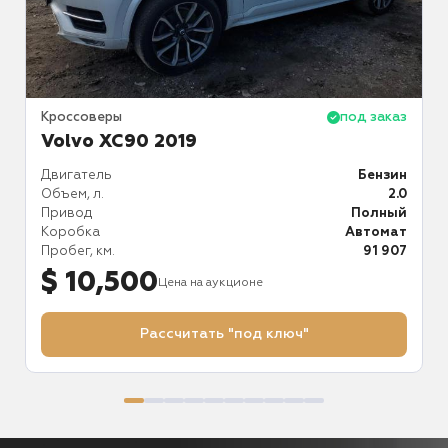
аз
Кроссоверы
под заказ
К
Volvo XC90 2019
ин
Двигатель
Бензин
Д
.0
Объем, л.
2.0
О
й
Привод
Полный
П
ат
Коробка
Автомат
К
76
Пробег, км.
91 907
П
$ 10,500
Цена на аукционе
Рассчитать "под ключ"