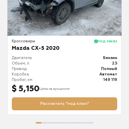
аз
Кроссоверы
под заказ
К
Mazda CX-5 2020
ин
Двигатель
Бензин
Д
.5
Объем, л.
2.5
О
й
Привод
Полный
П
ат
Коробка
Автомат
К
16
Пробег, км.
149 119
П
$ 5,150
Цена на аукционе
Рассчитать "под ключ"