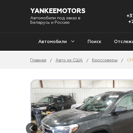
YANKEEMOTORS
+3
Автомобили под заказ в
+
Беларусь и Россию
Автомобили
Поиск
Отслеж
Главная
Авто из США
Кроссоверы
GM
/
/
/
С
Авто из США
1 
Авто из Кореи
Уни
4
Авто из Китая
2
Авто из Европы