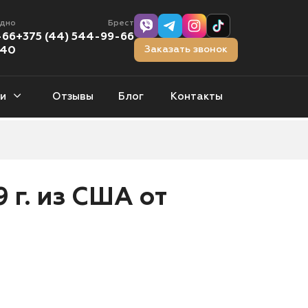
одно
Брест
-66
+375 (44) 544-99-66
Заказать звонок
-40
и
Отзывы
Блог
Контакты
тчбэки
0 авто
9 г. из США от
орожники
1 авто