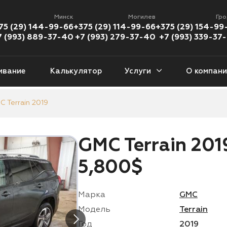
Минск
Могилев
Гр
75 (29) 144-99-66
+375 (29) 114-99-66
+375 (29) 154-99
7 (993) 889-37-40
+7 (993) 279-37-40
+7 (993) 339-37
ивание
Калькулятор
Услуги
О компани
C Terrain 2019
еданы
Кроссоверы
Пикапы
Хэ
377 авто
1 226 авто
112 авто
46
GMC Terrain 201
версалы
Кабриолеты
Минивены
Внед
5,800$
9 авто
56 авто
94 авто
89
Купе
Мотоциклы
Марка
GMC
08 авто
383 мото
Модель
Terrain
Год
2019