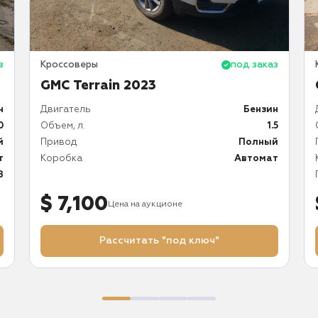
з
Кроссоверы
под заказ
GMC Terrain 2023
н
Двигатель
Бензин
0
Объем, л.
1.5
й
Привод
Полный
т
Коробка
Автомат
8
$ 7,100
Цена на аукционе
Рассчитать "под ключ"