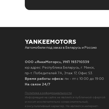
YANKEEMOTORS
Автомобили под заказ в Беларусь и Россию
ООО «ЯнкиМоторс», УНП 193710339
юр.адрес: Республика Беларусь, г. Минск,
пр-т. Победителей 7А, Этаж 17, Офис 53.
Время работы офиса:
пн - пт с 10:00 до 19:00
На связи 24/7
Политика конфиденциальности
Информация на сайте не является публичной офертой
и носит исключительно ознакомительный,
консультативный характер. Не является интернет-