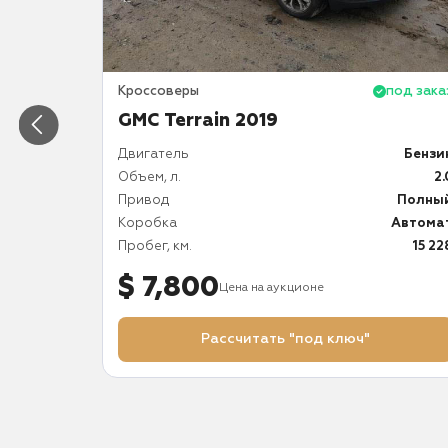
под заказ
Кроссоверы
под зака
GMC Terrain 2019
Бензин
Двигатель
Бензи
1.5
Объем, л.
2.
Передний
Привод
Полны
Автомат
Коробка
Автома
21 241
Пробег, км.
15 22
$ 7,800
Цена на аукционе
Рассчитать "под ключ"