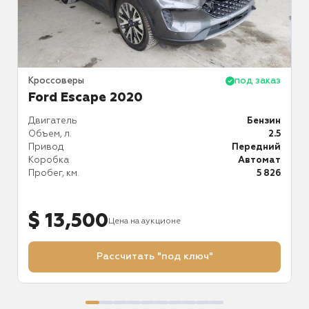
аз
Кроссоверы
под заказ
К
Ford Escape 2020
ин
Двигатель
Бензин
Д
.0
Объем, л.
2.5
О
й
Привод
Передний
П
ат
Коробка
Автомат
К
34
Пробег, км.
5 826
П
$ 13,500
Цена на аукционе
Рассчитать "под ключ"