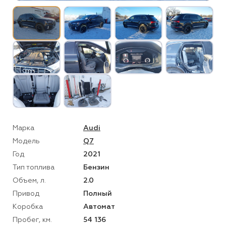
Марка
Audi
Модель
Q7
Год
2021
Тип топлива
Бензин
Объем, л.
2.0
Привод
Полный
Коробка
Автомат
Пробег, км.
54 136