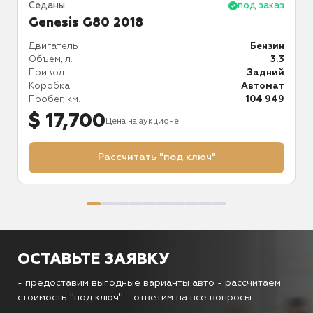
аз
Седаны
под заказ
С
Genesis G80 2018
ин
Двигатель
Бензин
Д
.8
Объем, л.
3.3
О
й
Привод
Задний
П
ат
Коробка
Автомат
К
49
Пробег, км.
104 949
П
$ 17,700
Цена на аукционе
Рассчитать "под ключ"
ОСТАВЬТЕ ЗАЯВКУ
- предоставим выгодные варианты авто
- рассчитаем
стоимость "под ключ"
- ответим на все вопросы