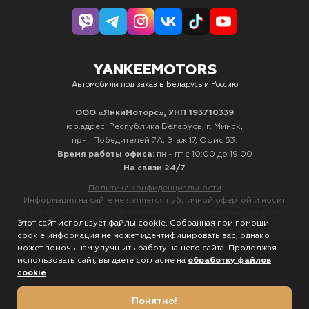
YANKEEMOTORS
Автомобили под заказ в Беларусь и Россию
ООО «ЯнкиМоторс», УНП 193710339
юр.адрес: Республика Беларусь, г. Минск,
пр-т. Победителей 7А, Этаж 17, Офис 53.
Время работы офиса:
пн - пт с 10:00 до 19:00
На связи 24/7
Политика конфиденциальности
Информация на сайте не является публичной офертой и носит
исключительно ознакомительный, консультативный характер.
Этот сайт использует файлы cookie. Собранная при помощи
Не является интернет-магазином.
cookie информация не может идентифицировать вас, однако
может помочь нам улучшить работу нашего сайта. Продолжая
использовать сайт, вы даете согласие на
обработку файлов
2020-2026 © YankeeMotors.by - Все права защищены
cookie
.
Понятно!