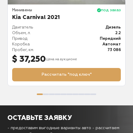
аз
Минивены
под заказ
М
Kia Carnival 2021
ид
Двигатель
Дизель
Д
.6
Объем, л.
2.2
О
ий
Привод
Передний
П
ат
Коробка
Автомат
К
49
Пробег, км.
73 086
П
$ 37,250
Цена на аукционе
Рассчитать "под ключ"
ОСТАВЬТЕ ЗАЯВКУ
- предоставим выгодные варианты авто
- рассчитаем