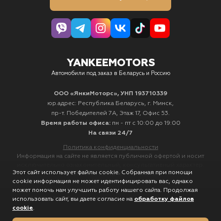
YANKEEMOTORS
Автомобили под заказ в Беларусь и Россию
ООО «ЯнкиМоторс», УНП 193710339
юр.адрес: Республика Беларусь, г. Минск,
пр-т. Победителей 7А, Этаж 17, Офис 53.
Время работы офиса:
пн - пт с 10:00 до 19:00
На связи 24/7
Политика конфиденциальности
Информация на сайте не является публичной офертой и носит
исключительно ознакомительный, консультативный характер.
Этот сайт использует файлы cookie. Собранная при помощи
Не является интернет-магазином.
cookie информация не может идентифицировать вас, однако
может помочь нам улучшить работу нашего сайта. Продолжая
использовать сайт, вы даете согласие на
обработку файлов
2020-2026 © YankeeMotors.by - Все права защищены
cookie
.