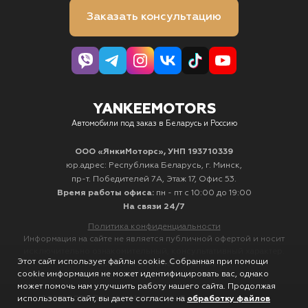
Заказать консультацию
YANKEEMOTORS
Автомобили под заказ в Беларусь и Россию
ООО «ЯнкиМоторс», УНП 193710339
юр.адрес: Республика Беларусь, г. Минск,
пр-т. Победителей 7А, Этаж 17, Офис 53.
Время работы офиса:
пн - пт с 10:00 до 19:00
На связи 24/7
Политика конфиденциальности
Информация на сайте не является публичной офертой и носит
исключительно ознакомительный, консультативный характер.
Этот сайт использует файлы cookie. Собранная при помощи
Не является интернет-магазином.
cookie информация не может идентифицировать вас, однако
может помочь нам улучшить работу нашего сайта. Продолжая
использовать сайт, вы даете согласие на
2020-2026 © YankeeMotors.by - Все права защищены
обработку файлов