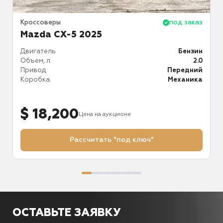
аз
Кроссоверы
под заказ
К
Mazda CX-5 2025
ро
Двигатель
Бензин
Д
.1
Объем, л.
2.0
О
50
Привод
Передний
П
18
Коробка
Механика
К
ий
ат
$ 18,200
Цена на аукционе
Рассчитать "под ключ"
ОСТАВЬТЕ ЗАЯВКУ