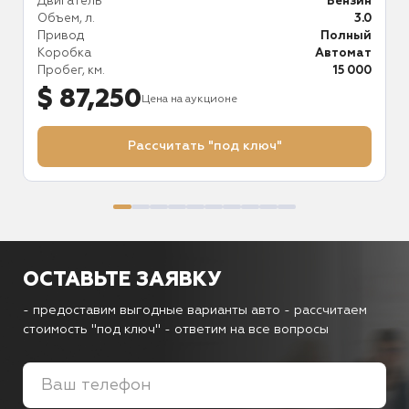
ль
Двигатель
Бензин
Д
.5
Объем, л.
3.0
О
ий
Привод
Полный
П
ка
Коробка
Автомат
К
53
Пробег, км.
15 000
П
$ 87,250
Цена на аукционе
Рассчитать "под ключ"
ОСТАВЬТЕ ЗАЯВКУ
- предоставим выгодные варианты авто
- рассчитаем
стоимость "под ключ"
- ответим на все вопросы