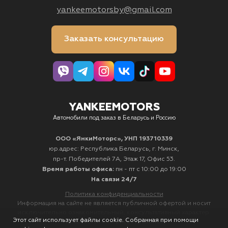
yankeemotorsby@gmail.com
Заказать консультацию
YANKEEMOTORS
Автомобили под заказ в Беларусь и Россию
ООО «ЯнкиМоторс», УНП 193710339
юр.адрес: Республика Беларусь, г. Минск,
пр-т. Победителей 7А, Этаж 17, Офис 53.
Время работы офиса:
пн - пт с 10:00 до 19:00
На связи 24/7
Политика конфиденциальности
Информация на сайте не является публичной офертой и носит
исключительно ознакомительный, консультативный характер.
Этот сайт использует файлы cookie. Собранная при помощи
Не является интернет-магазином.