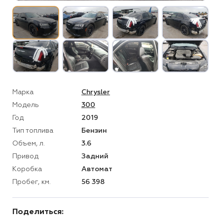
Марка
Chrysler
Модель
300
Год
2019
Тип топлива
Бензин
Объем, л.
3.6
Привод
Задний
Коробка
Автомат
Пробег, км.
56 398
Поделиться: