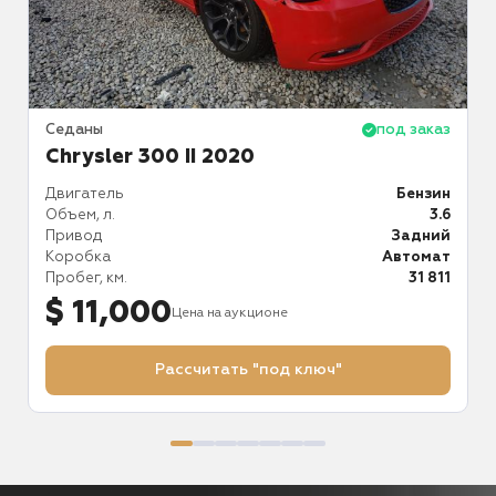
аз
Седаны
под заказ
С
Chrysler 300 II 2020
ин
Двигатель
Бензин
Д
.6
Объем, л.
3.6
О
й
Привод
Задний
П
ат
Коробка
Автомат
К
77
Пробег, км.
31 811
П
$ 11,000
Цена на аукционе
Рассчитать "под ключ"