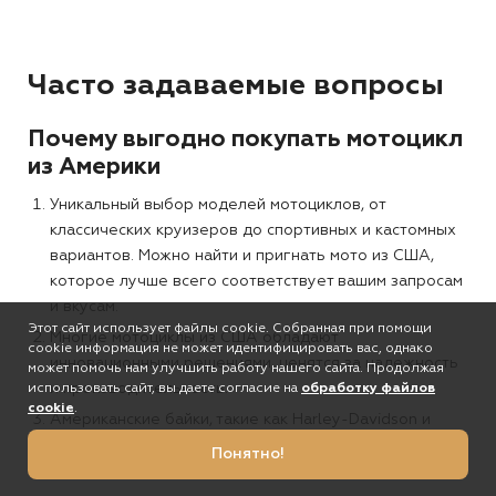
Часто задаваемые вопросы
Почему выгодно покупать мотоцикл
из Америки
Уникальный выбор моделей мотоциклов, от
классических круизеров до спортивных и кастомных
вариантов. Можно найти и пригнать мото из США,
которое лучше всего соответствует вашим запросам
и вкусам.
Этот сайт использует файлы cookie. Собранная при помощи
Многие мотоциклы из США обладают
cookie информация не может идентифицировать вас, однако
инновационными решениями, ценятся за надежность
может помочь нам улучшить работу нашего сайта. Продолжая
и производительность.
использовать сайт, вы даете согласие на
обработку файлов
cookie
.
Американские байки, такие как Harley-Davidson и
Indian, имеют свою историю, что ценят
Понятно!
коллекционеры или любители классики.