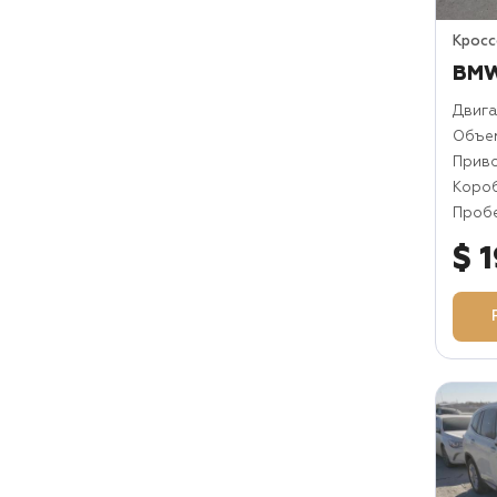
Крос
BMW
Двига
Объем
Прив
Коро
Пробе
$ 