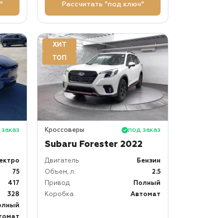
"
Рассчитать "под ключ"
ХИТ
ТОП
 заказ
Кроссоверы
под заказ
Subaru Forester 2022
ектро
Двигатель
Бензин
75
Объем, л.
2.5
417
Привод
Полный
328
Коробка
Автомат
олный
томат