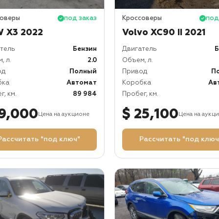
соверы
под заказ
Кроссоверы
под
 X3 2022
Volvo XC90 II 2021
тель
Бензин
Двигатель
Б
, л.
2.0
Объем, л.
од
Полный
Привод
П
бка
Автомат
Коробка
Ав
г, км.
89 984
Пробег, км.
19,000
$ 25,100
Цена на аукционе
Цена на аукц
Рассчитать "под ключ"
Рассчитать "под ключ