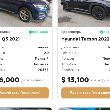
соверы
под заказ
Кроссоверы
под
 Q5 2021
Hyundai Tucson 2022
тель
Бензин
Двигатель
Б
, л.
2.0
Объем, л.
од
Полный
Привод
Пер
бка
Автомат
Коробка
Ав
г, км.
96 378
Пробег, км.
16,000
$ 13,100
Цена на аукционе
Цена на аукци
Рассчитать "под ключ"
Рассчитать "под ключ