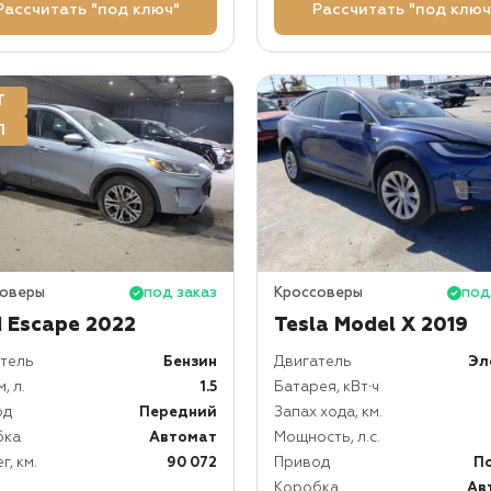
Рассчитать "под ключ"
Рассчитать "под ключ
Т
П
соверы
под заказ
Кроссоверы
под
d Escape 2022
Tesla Model X 2019
тель
Бензин
Двигатель
Эл
, л.
1.5
Батарея, кВт⋅ч
од
Передний
Запах хода, км.
бка
Автомат
Мощность, л.с.
г, км.
90 072
Привод
П
Коробка
Ав