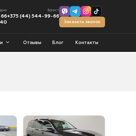
одно
Брест
-66
+375 (44) 544-99-66
Заказать звонок
-40
и
Отзывы
Блог
Контакты
тчбэки
0 авто
орожники
1 авто