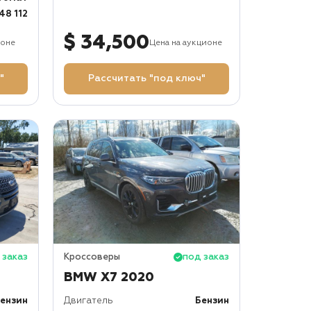
48 112
$ 34,500
ионе
Цена на аукционе
"
Рассчитать "под ключ"
 заказ
Кроссоверы
под заказ
BMW X7 2020
ензин
Двигатель
Бензин