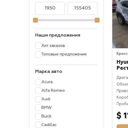
Наши предложения
Хит заказов
Крос
Топовые предложения
Hyun
Рес
Марка авто
Двига
Acura
Объем
Alfa Romeo
Прив
Коро
Audi
Пробе
BMW
$ 
Buick
Cadillac