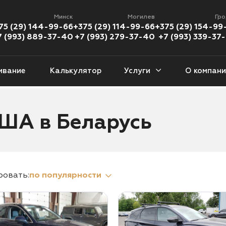
Минск
Могилев
Гр
75 (29) 144-99-66
+375 (29) 114-99-66
+375 (29) 154-99
7 (993) 889-37-40
+7 (993) 279-37-40
+7 (993) 339-37
ивание
Калькулятор
Услуги
О компани
еданы
Кроссоверы
Пикапы
Хэ
США в Беларусь
377 авто
1 226 авто
112 авто
46
версалы
Кабриолеты
Минивены
Внед
9 авто
56 авто
94 авто
89
ровать:
по популярности
Купе
Мотоциклы
08 авто
383 мото