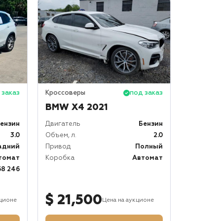
 заказ
Кроссоверы
под заказ
BMW X4 2021
ензин
Двигатель
Бензин
3.0
Объем, л.
2.0
адний
Привод
Полный
томат
Коробка
Автомат
68 246
$ 21,500
кционе
Цена на аукционе