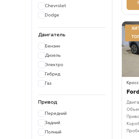
Chevrolet
Dodge
DS
ХИ
Ford
Двигатель
ТО
Genesis
Бензин
GMC
Дизель
Honda
Электро
Hyundai
Гибрид
Infiniti
Крос
Газ
Jaguar
For
Jeep
Привод
Двига
Kia
Объем
Передний
Прив
Lamborghini
Задний
Коро
Land Rover
Пробе
Полный
Lexus