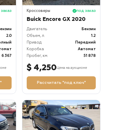
 заказ
Кроссоверы
под заказ
Buick Encore GX 2020
ензин
Двигатель
Бензин
2.0
Объем, л.
1.2
олный
Привод
Передний
томат
Коробка
Автомат
6 367
Пробег, км.
51 878
$ 4,250
ионе
Цена на аукционе
"
Рассчитать "под ключ"