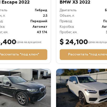
d Escape 2022
BMW X3 2022
тель
Гибрид
Двигатель
Б
, л.
2.5
Объем, л.
од
Передний
Привод
П
бка
Автомат
Коробка
Ав
г, км.
43 174
Пробег, км.
8,400
$ 24,100
Цена на аукционе
Цена на аукц
Рассчитать "под ключ"
Рассчитать "под ключ