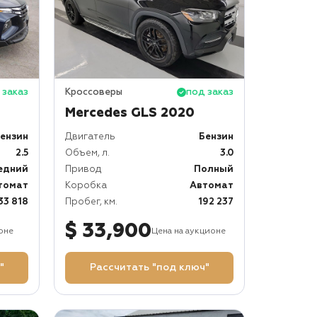
 заказ
Кроссоверы
под заказ
Mercedes GLS 2020
ензин
Двигатель
Бензин
2.5
Объем, л.
3.0
едний
Привод
Полный
томат
Коробка
Автомат
33 818
Пробег, км.
192 237
$ 33,900
оне
Цена на аукционе
"
Рассчитать "под ключ"