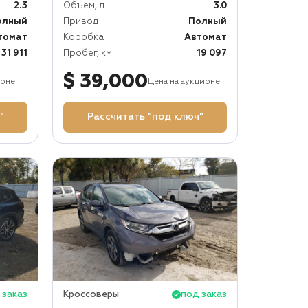
2.3
Объем, л.
3.0
олный
Привод
Полный
томат
Коробка
Автомат
31 911
Пробег, км.
19 097
$ 39,000
ионе
Цена на аукционе
"
Рассчитать "под ключ"
 заказ
Кроссоверы
под заказ