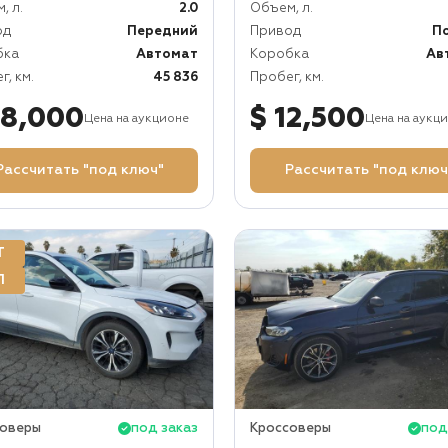
, л.
2.0
Объем, л.
од
Передний
Привод
П
бка
Автомат
Коробка
Ав
г, км.
45 836
Пробег, км.
28,000
$ 12,500
Цена на аукционе
Цена на аукц
Рассчитать "под ключ"
Рассчитать "под ключ
Т
П
соверы
под заказ
Кроссоверы
под