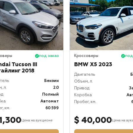
соверы
под заказ
Кроссоверы
под
dai Tucson III
BMW X5 2023
тайлинг 2018
Двигатель
Б
тель
Бензин
Объем, л.
, л.
2.0
Привод
З
од
Полный
Коробка
Ав
бка
Автомат
Пробег, км.
г, км.
60 599
11,300
$ 40,000
Цена на аукционе
Цена на ау