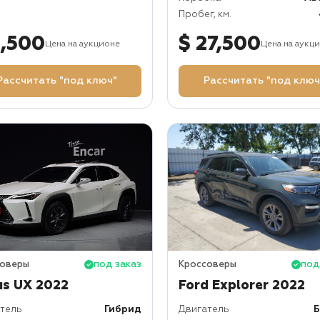
Пробег, км.
5,500
$ 27,500
Цена на аукционе
Цена на аукц
Рассчитать "под ключ"
Рассчитать "под ключ
соверы
под заказ
Кроссоверы
под
us UX 2022
Ford Explorer 2022
тель
Гибрид
Двигатель
Б