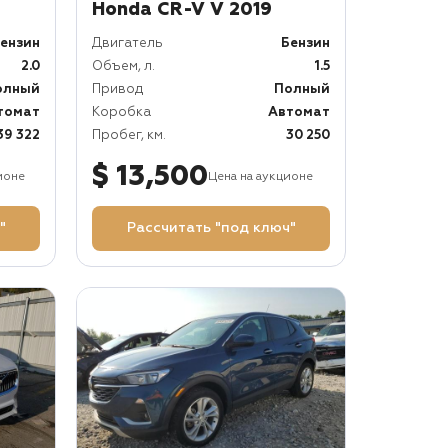
Honda CR-V V 2019
ензин
Двигатель
Бензин
2.0
Объем, л.
1.5
олный
Привод
Полный
томат
Коробка
Автомат
39 322
Пробег, км.
30 250
$ 13,500
ионе
Цена на аукционе
"
Рассчитать "под ключ"