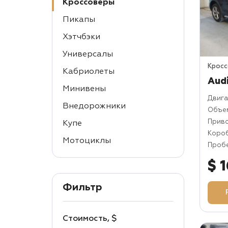
Кроссоверы
Пикапы
Хэтчбэки
Универсалы
Крос
Кабриолеты
Audi
Минивены
Двига
Внедорожники
Объем
Прив
Купе
Коро
Мотоциклы
Пробе
$ 
Фильтр
Стоимость, $