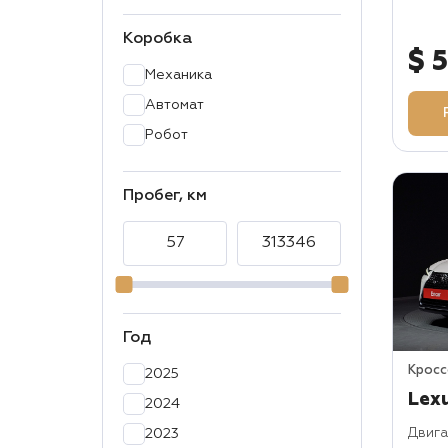
Lincoln
Коробка
Maserati
$ 
Механика
Mazda
Автомат
Mercedes
Робот
Mitsubishi
Nissan
Пробег, км
Opel
Peugeot
Subaru
Tesla
Toyota
Год
Volkswagen
Крос
2025
Volvo
Lex
2024
2023
Двига