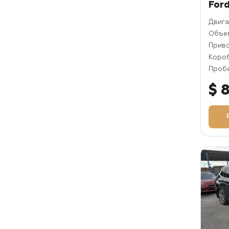
For
Двига
Объем
Прив
Коро
Пробе
$ 