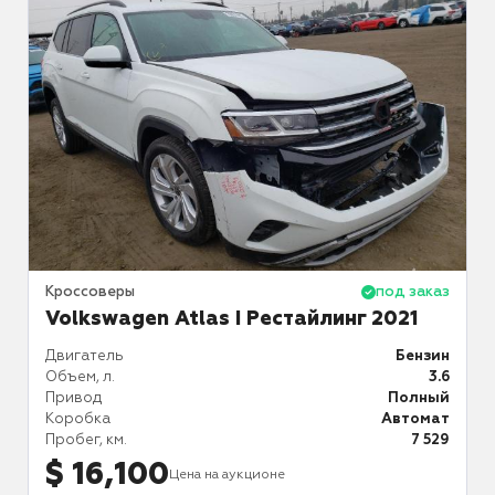
аз
Кроссоверы
под заказ
К
Volkswagen Atlas I Рестайлинг 2021
ин
Двигатель
Бензин
Д
.0
Объем, л.
3.6
О
й
Привод
Полный
П
ат
Коробка
Автомат
К
68
Пробег, км.
7 529
П
$ 16,100
Цена на аукционе