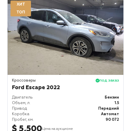
ХИТ
ТОП
Кроссоверы
под заказ
Ford Escape 2022
Двигатель
Бензин
Объем, л.
1.5
Привод
Передний
Коробка
Автомат
Пробег, км.
90 072
$ 5,500
Цена на аукционе