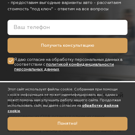
- предоставим выгодные варианты авто
- рассчитаем
стоимость "под ключ"
- ответим на все вопросы
Получить консультацию
Я даю согласие на обработку персональных данных в
соответствии с
политикой конфиденциальности
персональных данных
Этот сайт использует файлы cookie. Собранная при помощи
Кроссоверы из США с доставкой
cookie информация не может идентифицировать вас, однако
может помочь нам улучшить работу нашего сайта. Продолжая
в Беларусь под ключ
использовать сайт, вы даете согласие на
обработку файлов
cookie
.
Кроссоверы из США остаются одним из самых
Понятно!
популярных сегментов благодаря высокому клиренсу,
вместительному салону и богатым комплектациям. На