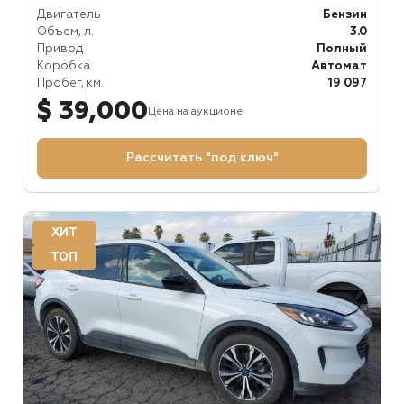
Двигатель
Бензин
Объем, л.
3.0
Привод
Полный
Коробка
Автомат
Пробег, км.
19 097
$ 39,000
Цена на аукционе
Рассчитать "под ключ"
ХИТ
ТОП