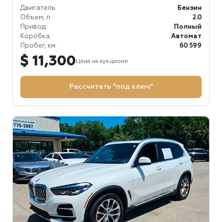
Двигатель
Бензин
Объем, л.
2.0
Привод
Полный
Коробка
Автомат
Пробег, км.
60 599
$ 11,300
Цена на аукционе
Рассчитать "под ключ"