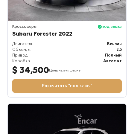
Кроссоверы
под заказ
Subaru Forester 2022
Двигатель
Бензин
Объем, л.
2.5
Привод
Полный
Коробка
Автомат
$ 34,500
Цена на аукционе
Рассчитать "под ключ"