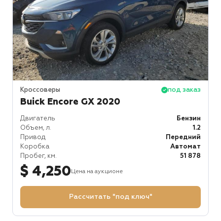
Кроссоверы
под заказ
Buick Encore GX 2020
Двигатель
Бензин
Объем, л.
1.2
Привод
Передний
Коробка
Автомат
Пробег, км.
51 878
$ 4,250
Цена на аукционе
Рассчитать "под ключ"