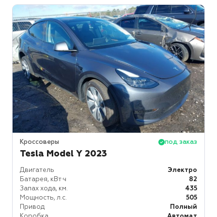
Кроссоверы
под заказ
Tesla Model Y 2023
Двигатель
Электро
Батарея, кВт⋅ч
82
Запах хода, км.
435
Мощность, л.с.
505
Привод
Полный
Коробка
Автомат