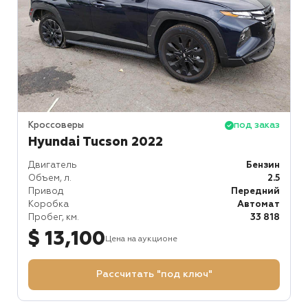
Кроссоверы
под заказ
Hyundai Tucson 2022
Двигатель
Бензин
Объем, л.
2.5
Привод
Передний
Коробка
Автомат
Пробег, км.
33 818
$ 13,100
Цена на аукционе
Рассчитать "под ключ"