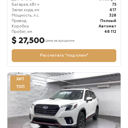
Батарея, кВт⋅ч
75
Запах хода, км.
417
Мощность, л.с.
328
Привод
Полный
Коробка
Автомат
Пробег, км.
48 112
$ 27,500
Цена на аукционе
Рассчитать "под ключ"
ХИТ
ТОП