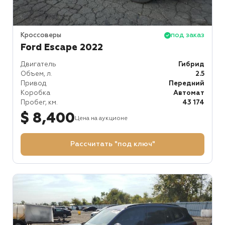
Кроссоверы
под заказ
Ford Escape 2022
Двигатель
Гибрид
Объем, л.
2.5
Привод
Передний
Коробка
Автомат
Пробег, км.
43 174
$ 8,400
Цена на аукционе
Рассчитать "под ключ"